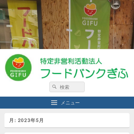
特定非営利活動法人フードバンクぎ
検
私たちは、生活に困窮している人々・食料を必要としている人々を支援する
検
NPO法人です。
索:
索
ふ
メニュー
月:
2023年5月