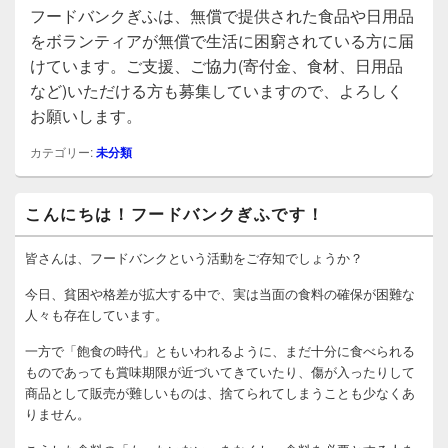
フードバンクぎふは、無償で提供された食品や日用品
をボランティアが無償で生活に困窮されている方に届
けています。ご支援、ご協力(寄付金、食材、日用品
など)いただける方も募集していますので、よろしく
お願いします。
カテゴリー:
未分類
メ
こんにちは！フードバンクぎふです！
イ
ン
サ
皆さんは、フードバンクという活動をご存知でしょうか？
イ
ド
今日、貧困や格差が拡大する中で、実は当面の食料の確保が困難な
バ
人々も存在しています。
ー
ウ
一方で「飽食の時代」ともいわれるように、まだ十分に食べられる
ィ
ものであっても賞味期限が近づいてきていたり、傷が入ったりして
ジ
商品として販売が難しいものは、捨てられてしまうことも少なくあ
ェ
りません。
ッ
ト