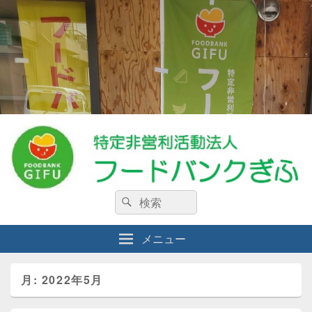
特定非営利活動法人フードバンクぎ
検
私たちは、生活に困窮している人々・食料を必要としている人々を支援する
検
NPO法人です。
索:
索
ふ
メニュー
月:
2022年5月