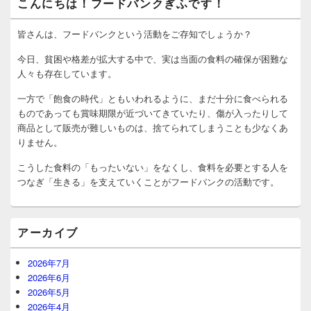
こんにちは！フードバンクぎふです！
イ
ン
サ
皆さんは、フードバンクという活動をご存知でしょうか？
イ
ド
今日、貧困や格差が拡大する中で、実は当面の食料の確保が困難な
バ
人々も存在しています。
ー
ウ
一方で「飽食の時代」ともいわれるように、まだ十分に食べられる
ィ
ものであっても賞味期限が近づいてきていたり、傷が入ったりして
ジ
商品として販売が難しいものは、捨てられてしまうことも少なくあ
ェ
りません。
ッ
ト
こうした食料の「もったいない」をなくし、食料を必要とする人を
エ
リ
つなぎ「生きる」を支えていくことがフードバンクの活動です。
ア
アーカイブ
2026年7月
2026年6月
2026年5月
2026年4月