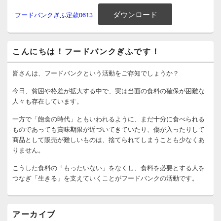
ダウンロード
フードバンクぎふ定款0613
メ
こんにちは！フードバンクぎふです！
イ
ン
サ
皆さんは、フードバンクという活動をご存知でしょうか？
イ
ド
今日、貧困や格差が拡大する中で、実は当面の食料の確保が困難な
バ
人々も存在しています。
ー
ウ
一方で「飽食の時代」ともいわれるように、まだ十分に食べられる
ィ
ものであっても賞味期限が近づいてきていたり、傷が入ったりして
ジ
商品として販売が難しいものは、捨てられてしまうことも少なくあ
ェ
りません。
ッ
ト
こうした食料の「もったいない」をなくし、食料を必要とする人を
エ
リ
つなぎ「生きる」を支えていくことがフードバンクの活動です。
ア
アーカイブ