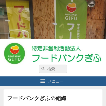
特定非営利活動法人フードバンクぎ
検
私たちは、生活に困窮している人々・食料を必要としている人々を支援する
検
NPO法人です。
索:
索
ふ
メニュー
フードバンクぎふの組織