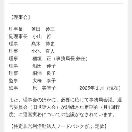
【理事会】
理事長 笹田 参三
副理事長 小山 哲
理事 髙木 博史
理事 小池 直人
理事 稲垣 正（事務局長 兼任）
理事 船田 伸子
理事 椙浦 良子
監事 大橋 泰子
監事 原 美智子 2025年１月（現在）
また、理事会のほかに、必要に応じて事務局会議、運
営委員会（旧世話人会）が組織され定期的（月1回程
度）に運営実務についての協議がなされています。
【特定非営利活動法人フードバンクぎふ 定款】