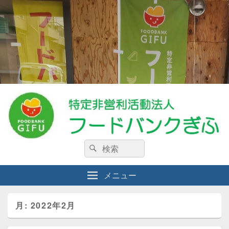
特定非営利活動法人フードバンクぎ
検
私たちは、生活に困窮している人々・食料を必要としている人々を支援する
検
NPO法人です。
索:
索
ふ
メニュー
月:
2022年2月