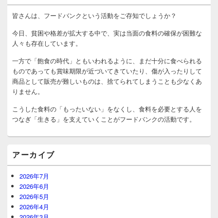
ン
サ
皆さんは、フードバンクという活動をご存知でしょうか？
イ
ド
今日、貧困や格差が拡大する中で、実は当面の食料の確保が困難な
バ
人々も存在しています。
ー
ウ
一方で「飽食の時代」ともいわれるように、まだ十分に食べられる
ィ
ものであっても賞味期限が近づいてきていたり、傷が入ったりして
ジ
商品として販売が難しいものは、捨てられてしまうことも少なくあ
ェ
りません。
ッ
ト
こうした食料の「もったいない」をなくし、食料を必要とする人を
エ
リ
つなぎ「生きる」を支えていくことがフードバンクの活動です。
ア
アーカイブ
2026年7月
2026年6月
2026年5月
2026年4月
2026年3月