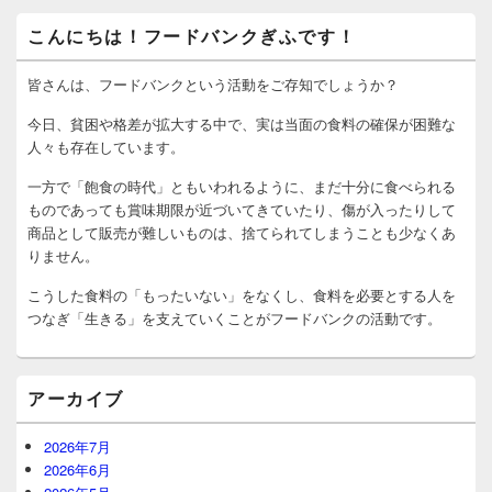
メ
こんにちは！フードバンクぎふです！
イ
ン
サ
皆さんは、フードバンクという活動をご存知でしょうか？
イ
ド
今日、貧困や格差が拡大する中で、実は当面の食料の確保が困難な
バ
人々も存在しています。
ー
ウ
一方で「飽食の時代」ともいわれるように、まだ十分に食べられる
ィ
ものであっても賞味期限が近づいてきていたり、傷が入ったりして
ジ
商品として販売が難しいものは、捨てられてしまうことも少なくあ
ェ
りません。
ッ
ト
こうした食料の「もったいない」をなくし、食料を必要とする人を
エ
リ
つなぎ「生きる」を支えていくことがフードバンクの活動です。
ア
アーカイブ
2026年7月
2026年6月