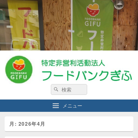
特定非営利活動法人フードバンクぎ
検
私たちは、生活に困窮している人々・食料を必要としている人々を支援する
検
NPO法人です。
索:
索
ふ
メニュー
月:
2026年4月