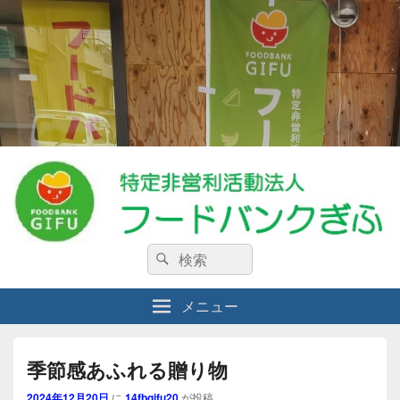
特定非営利活動法人フードバンクぎ
検
私たちは、生活に困窮している人々・食料を必要としている人々を支援する
検
NPO法人です。
索:
索
ふ
メニュー
季節感あふれる贈り物
2024年12月20日
に
14fbgifu20
が投稿