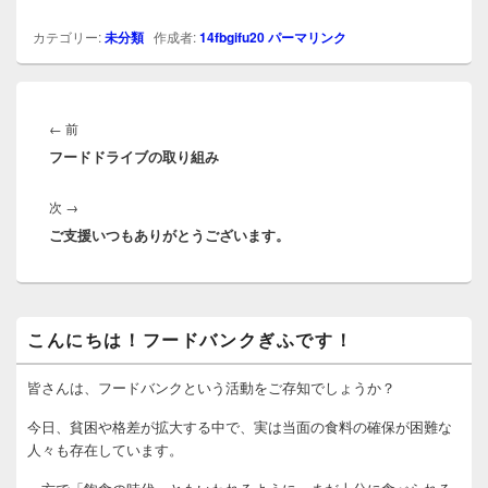
カテゴリー:
未分類
作成者:
14fbgifu20
パーマリンク
投
稿
前
←
前
ナ
フードドライブの取り組み
の
ビ
投
ゲ
次
次
→
稿:
ー
ご支援いつもありがとうございます。
の
シ
投
ョ
稿:
ン
メ
こんにちは！フードバンクぎふです！
イ
ン
サ
皆さんは、フードバンクという活動をご存知でしょうか？
イ
ド
今日、貧困や格差が拡大する中で、実は当面の食料の確保が困難な
バ
人々も存在しています。
ー
ウ