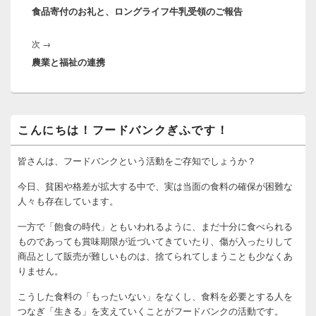
ナ
食品寄付のお礼と、ロングライフ牛乳受領のご報告
の
ビ
投
ゲ
次
次
→
稿:
ー
農業と福祉の連携
の
シ
投
ョ
稿:
ン
メ
こんにちは！フードバンクぎふです！
イ
ン
サ
皆さんは、フードバンクという活動をご存知でしょうか？
イ
ド
今日、貧困や格差が拡大する中で、実は当面の食料の確保が困難な
バ
人々も存在しています。
ー
ウ
一方で「飽食の時代」ともいわれるように、まだ十分に食べられる
ィ
ものであっても賞味期限が近づいてきていたり、傷が入ったりして
ジ
商品として販売が難しいものは、捨てられてしまうことも少なくあ
ェ
りません。
ッ
ト
こうした食料の「もったいない」をなくし、食料を必要とする人を
エ
リ
つなぎ「生きる」を支えていくことがフードバンクの活動です。