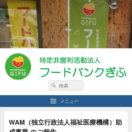
特定非営利活動法人フードバンクぎ
検
私たちは、生活に困窮している人々・食料を必要としている人々を支援する
検
NPO法人です。
索:
索
ふ
メニュー
WAM（独立行政法人福祉医療機構）助
成事業 のご報告