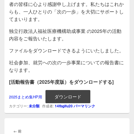
者の皆様に心より感謝申し上げます。私たちはこれか
らも、一人ひとりの「次の一歩」を大切にサポートし
てまいります。
独立行政法人福祉医療機構助成事業 の2025年の活動
内容をご報告いたします。
ファイルをダウンロードできるようにいたしました。
社会参加、就労への次の一歩事業についての報告書に
なります。
[活動報告書（2025年度版）をダウンロードする]
ダウンロード
2025まとめ集HP用
カテゴリー:
未分類
作成者:
14fbgifu20
パーマリンク
投
稿
前
←
前